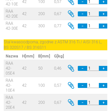
42
100
0,57
−
+
42-10E
RAA
42
200
0,67
−
+
42-20E
RAA
42
300
0,77
−
+
42-30E
Stal kwasoodporna, zgodnie z ASTM 316 Ti / AISI 316 L,
BS 320S17 / BS 316S11
Nazwa
H[mm]
B[mm]
G[kg]
RAA
42-
42
50
0,46
−
+
05E4
RAA
42-
42
100
0,57
−
+
10E4
RAA
42-
42
200
0,67
−
+
20E4