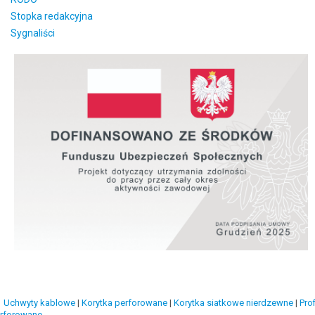
Stopka redakcyjna
Sygnaliści
Uchwyty kablowe
|
Korytka perforowane
|
Korytka siatkowe nierdzewne
|
Prof
rforowane