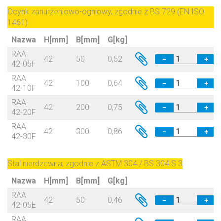
Ocynk zanurzeniowo-ogniowy, zgodnie z BS 729 (EN ISO
1461)
Nazwa
H[mm]
B[mm]
G[kg]
RAA
42
50
0,52
−
+
42-05F
RAA
42
100
0,64
−
+
42-10F
RAA
42
200
0,75
−
+
42-20F
RAA
42
300
0,86
−
+
42-30F
Stal nierdzewna, zgodnie z ASTM 304 / BS 304 S 3
Nazwa
H[mm]
B[mm]
G[kg]
RAA
42
50
0,46
−
+
42-05E
RAA