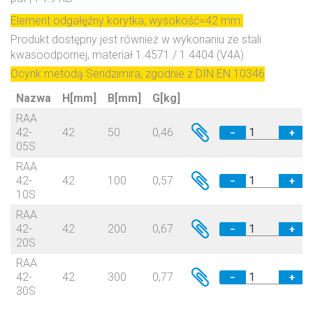
Element odgałęźny korytka, wysokość=42 mm.
Produkt dostępny jest również w wykonaniu ze stali
kwasoodpornej, materiał 1.4571 / 1.4404 (V4A).
Ocynk metodą Sendzimira, zgodnie z DIN EN 10346
Nazwa
H[mm]
B[mm]
G[kg]
RAA
42-
42
50
0,46
−
+
05S
RAA
42-
42
100
0,57
−
+
10S
RAA
42-
42
200
0,67
−
+
20S
RAA
42-
42
300
0,77
−
+
30S