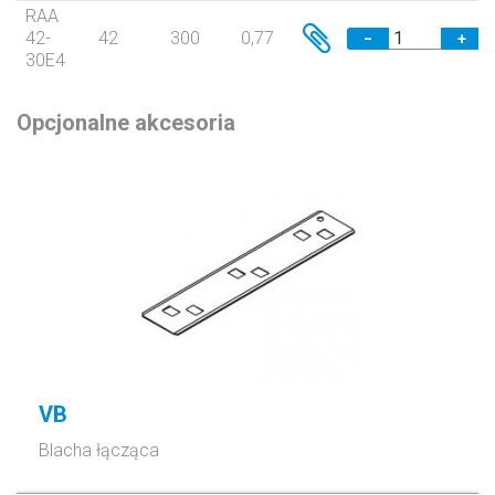
RAA
42-
42
300
0,77
−
+
30E4
Opcjonalne akcesoria
VB
Blacha łącząca