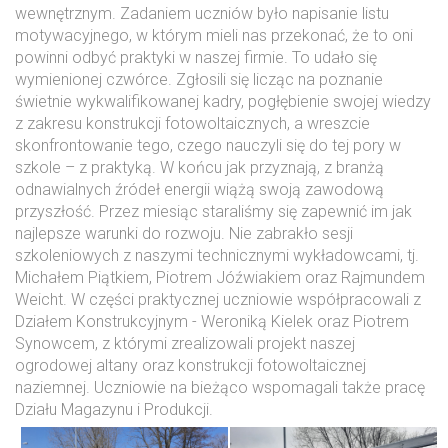
wewnętrznym. Zadaniem uczniów było napisanie listu
motywacyjnego, w którym mieli nas przekonać, że to oni
powinni odbyć praktyki w naszej firmie. To udało się
wymienionej czwórce. Zgłosili się licząc na poznanie
świetnie wykwalifikowanej kadry, pogłębienie swojej wiedzy
z zakresu konstrukcji fotowoltaicznych, a wreszcie
skonfrontowanie tego, czego nauczyli się do tej pory w
szkole – z praktyką. W końcu jak przyznają, z branżą
odnawialnych źródeł energii wiążą swoją zawodową
przyszłość. Przez miesiąc staraliśmy się zapewnić im jak
najlepsze warunki do rozwoju. Nie zabrakło sesji
szkoleniowych z naszymi technicznymi wykładowcami, tj.
Michałem Piątkiem, Piotrem Jóźwiakiem oraz Rajmundem
Weicht. W części praktycznej uczniowie współpracowali z
Działem Konstrukcyjnym - Weroniką Kielek oraz Piotrem
Synowcem, z którymi zrealizowali projekt naszej
ogrodowej altany oraz konstrukcji fotowoltaicznej
naziemnej. Uczniowie na bieżąco wspomagali także pracę
Działu Magazynu i Produkcji.