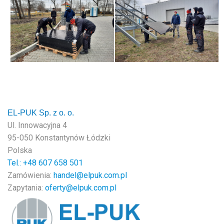
EL-PUK Sp. z o. o.
Ul. Innowacyjna 4
95-050 Konstantynów Łódzki
Polska
Tel.: +48
607 658 501
Zamówienia:
handel@elpuk.com.pl
Zapytania:
oferty@elpuk.com.pl