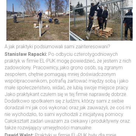
A jak praktyki podsumowali sami zainteresowani?
Stanisław Rapacki:
Po odbyciu czterotygodniowych
praktyk w firmie EL-PUK mogę powiedzieć, że jestem z nich
zadowolony. Pracownicy, jako grono osób, są zgranym
zespołem, chętnie pomagają mniej doświadczonym
współpracownikom, potrafią żartować między sobą i jako
małe społeczeństwo, widać, że lubią swoje miejsce pracy.
Jako praktykant czułem się w tej firmie naprawdę dobrze.
Dodatkowo spotkałem się z ludźmi, którzy sami z siebie
doradzali mi jak coś wykonać oraz jak zauważyli, że coś mi
nie wychodziło, to sami wychodzili z inicjatywą pomocy.
Całokształt zadań uważam za ciekawy i produktywny oraz
także rozwijający umiejętności manualne.
Dawid Walot:
Praktyki w firmie EL-PUK były dla mnie