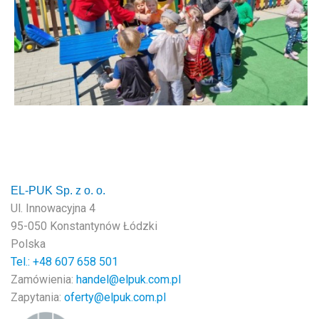
EL-PUK Sp. z o. o.
Ul. Innowacyjna 4
95-050 Konstantynów Łódzki
Polska
Tel.: +48
607 658 501
Zamówienia:
handel@elpuk.com.pl
Zapytania:
oferty@elpuk.com.pl