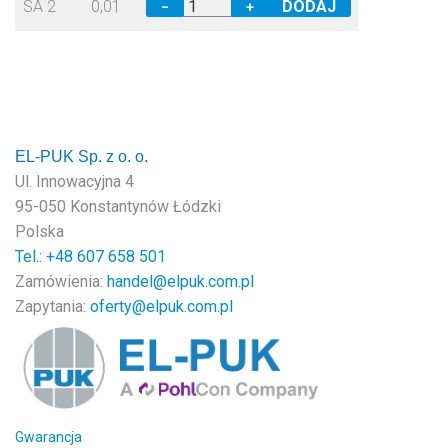
SA 2
0,01
−
+
EL-PUK Sp. z o. o.
Ul. Innowacyjna 4
95-050 Konstantynów Łódzki
Polska
Tel.: +48
607 658 501
Zamówienia:
handel@elpuk.com.pl
Zapytania:
oferty@elpuk.com.pl
Gwarancja