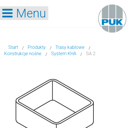
Menu
Start
Produkty
Trasy kablowe
Konstrukcje nośne
System KHA
SA 2