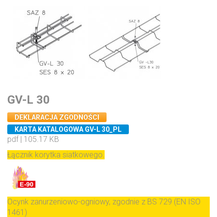
GV-L 30
DEKLARACJA ZGODNOŚCI
KARTA KATALOGOWA GV-L 30_PL
pdf | 105.17 KB
Łącznik korytka siatkowego.
Ocynk zanurzeniowo-ogniowy, zgodnie z BS 729 (EN ISO
1461)