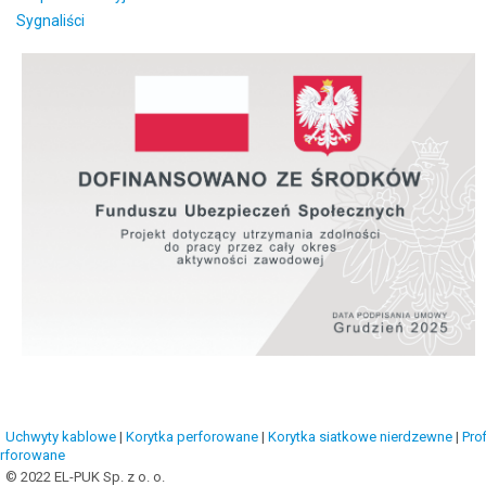
Sygnaliści
Uchwyty kablowe
|
Korytka perforowane
|
Korytka siatkowe nierdzewne
|
Prof
rforowane
© 2022 EL-PUK Sp. z o. o.