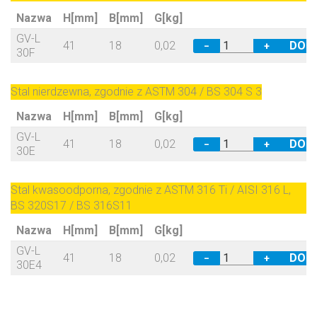
Nazwa
H[mm]
B[mm]
G[kg]
GV-L
41
18
0,02
−
+
30F
Stal nierdzewna, zgodnie z ASTM 304 / BS 304 S 3
Nazwa
H[mm]
B[mm]
G[kg]
GV-L
41
18
0,02
−
+
30E
Stal kwasoodporna, zgodnie z ASTM 316 Ti / AISI 316 L,
BS 320S17 / BS 316S11
Nazwa
H[mm]
B[mm]
G[kg]
GV-L
41
18
0,02
−
+
30E4