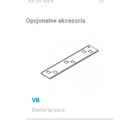
RA 35-30E4
35
Opcjonalne akcesoria
VB
Blacha łącząca