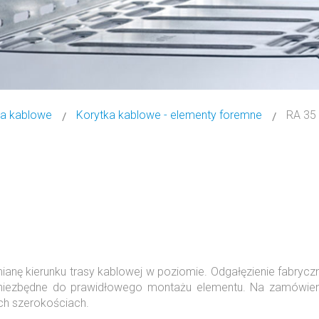
ka kablowe
Korytka kablowe - elementy foremne
RA 35
anę kierunku trasy kablowej w poziomie. Odgałęzienie fabrycz
i, niezbędne do prawidłowego montażu elementu. Na zamówien
ch szerokościach.