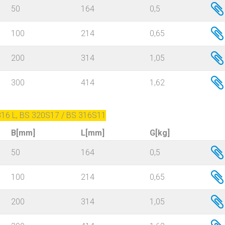
50
164
0,5
100
214
0,65
200
314
1,05
300
414
1,62
 316 L, BS 320S17 / BS 316S11
B[mm]
L[mm]
G[kg]
50
164
0,5
100
214
0,65
200
314
1,05