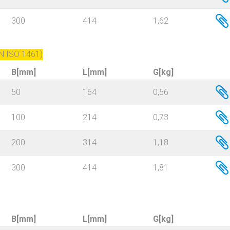
300
414
1,62
N ISO 1461)
B[mm]
L[mm]
G[kg]
50
164
0,56
100
214
0,73
200
314
1,18
300
414
1,81
B[mm]
L[mm]
G[kg]