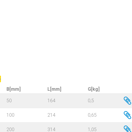
6
B[mm]
L[mm]
G[kg]
50
164
0,5
100
214
0,65
200
314
1,05