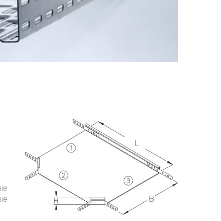
nie
ie