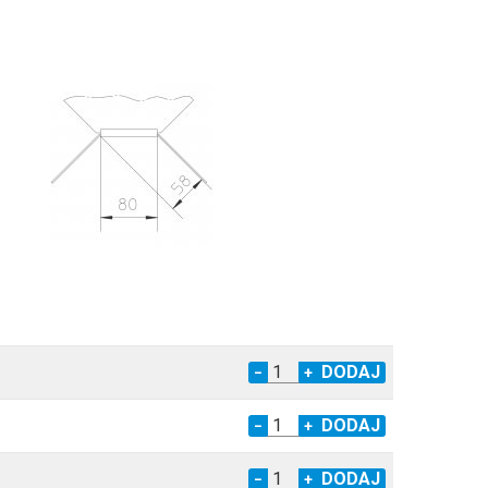
−
+
−
+
−
+