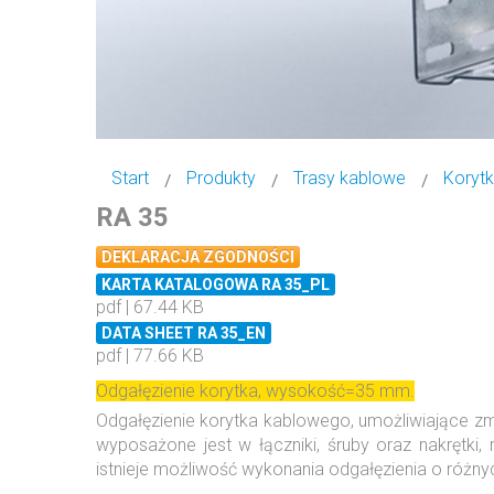
Start
Produkty
Trasy kablowe
Koryt
RA 35
DEKLARACJA ZGODNOŚCI
KARTA KATALOGOWA RA 35_PL
pdf | 67.44 KB
DATA SHEET RA 35_EN
pdf | 77.66 KB
Odgałęzienie korytka, wysokość=35 mm.
Odgałęzienie korytka kablowego, umożliwiające zmi
wyposażone jest w łączniki, śruby oraz nakrętk
istnieje możliwość wykonania odgałęzienia o różny