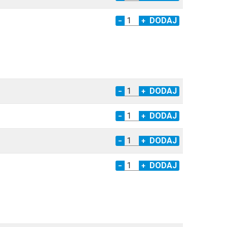
−
+
−
+
−
+
−
+
−
+