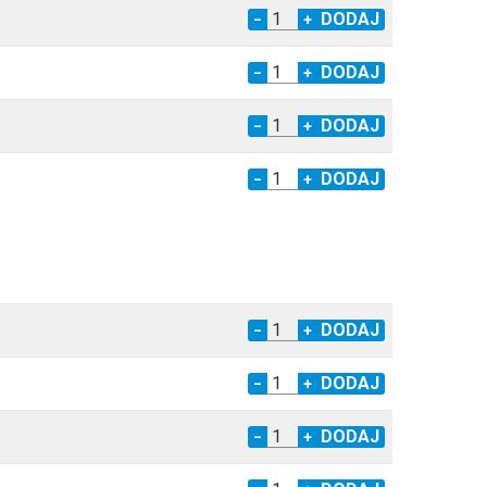
−
+
−
+
−
+
−
+
−
+
−
+
−
+