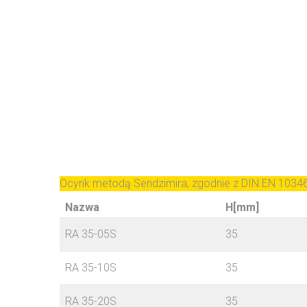
Ocynk metodą Sendzimira, zgodnie z DIN EN 1034
Nazwa
H[mm]
RA 35-05S
35
RA 35-10S
35
RA 35-20S
35