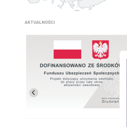
AKTUALNOŚCI
ę na
Modernizacja dwóch pras