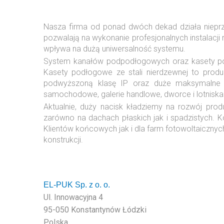
Nasza firma od ponad dwóch dekad działa nieprze
pozwalają na wykonanie profesjonalnych instalac
wpływa na dużą uniwersalność systemu.
System kanałów podpodłogowych oraz kasety podło
Kasety podłogowe ze stali nierdzewnej to prod
podwyższoną klasę IP oraz duże maksymalne o
samochodowe, galerie handlowe, dworce i lotniska
Aktualnie, duży nacisk kładziemy na rozwój prod
zarówno na dachach płaskich jak i spadzistych. 
Klientów końcowych jak i dla farm fotowoltaiczny
konstrukcji.
EL-PUK Sp. z o. o.
Ul. Innowacyjna 4
95-050 Konstantynów Łódzki
Polska