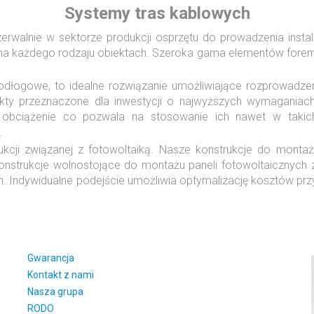
Systemy tras kablowych
rwalnie w sektorze produkcji osprzętu do prowadzenia instal
ji na każdego rodzaju obiektach. Szeroka gama elementów for
gowe, to idealne rozwiązanie umożliwiające rozprowadzenie in
ukty przeznaczone dla inwestycji o najwyższych wymaganiach
bciążenie co pozwala na stosowanie ich nawet w takich 
.
ukcji związanej z fotowoltaiką. Nasze konstrukcje do montażu
Konstrukcje wolnostojące do montażu paneli fotowoltaicznyc
ch. Indywidualne podejście umożliwia optymalizację kosztów p
Gwarancja
Kontakt z nami
Nasza grupa
RODO