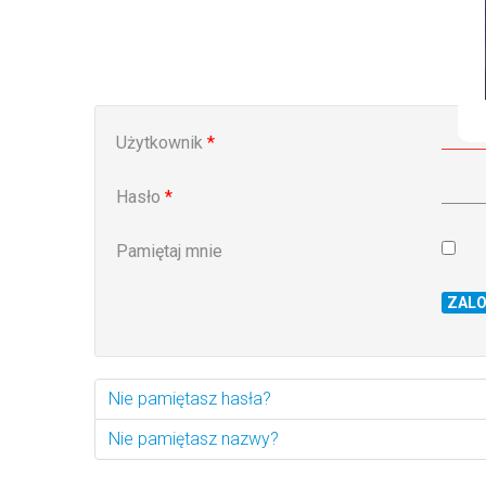
krawędziowych – inwestycja w
bezpieczeństwo pracowników
Użytkownik
*
Hasło
*
Pamiętaj mnie
ZAL
Nie pamiętasz hasła?
Nie pamiętasz nazwy?