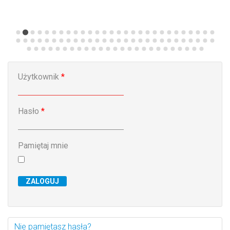
n
Modernizacja dwóch pras krawędziowych –
S
inwestycja w bezpieczeństwo pracowników
Użytkownik
*
Hasło
*
Pamiętaj mnie
ZALOGUJ
Nie pamiętasz hasła?