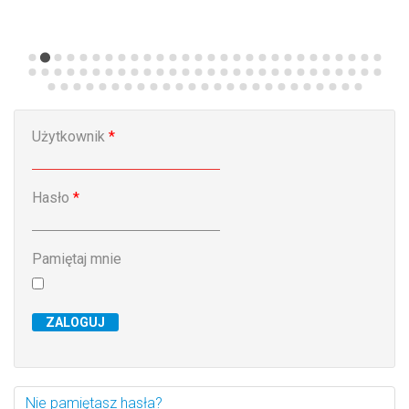
n
Modernizacja dwóch pras krawędziowych –
S
inwestycja w bezpieczeństwo pracowników
Użytkownik
*
Hasło
*
Pamiętaj mnie
ZALOGUJ
Nie pamiętasz hasła?