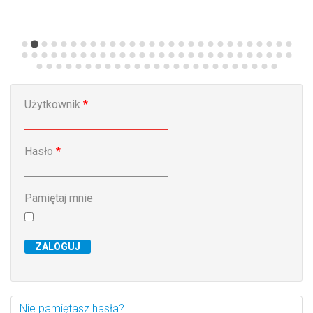
n
Modernizacja dwóch pras krawędziowych –
S
inwestycja w bezpieczeństwo pracowników
Użytkownik
*
Hasło
*
Pamiętaj mnie
ZALOGUJ
Nie pamiętasz hasła?